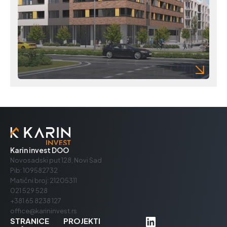
Naša misija je
transformacija
prostora u izuzetna
mesta za život.
Karin invest DOO
Novosadski put 128, Novi Sad
Pib: 109582732
Matični broj: 21205311
021 529 528
+381 65 8238 127
office@karininvest.rs
STRANICE
PROJEKTI