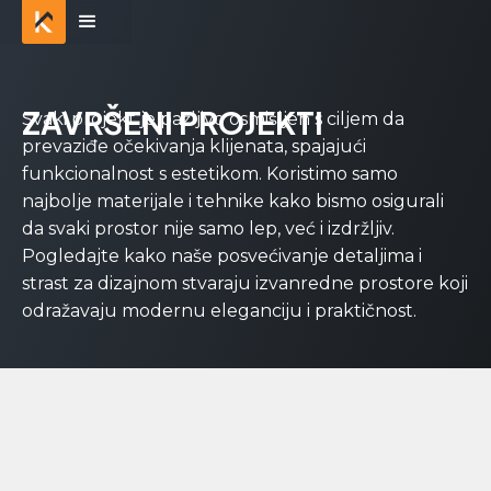
ZAVRŠENI PROJEKTI
Svaki projekt je pažljivo osmišljen s ciljem da
prevaziđe očekivanja klijenata, spajajući
funkcionalnost s estetikom. Koristimo samo
najbolje materijale i tehnike kako bismo osigurali
da svaki prostor nije samo lep, već i izdržljiv.
Pogledajte kako naše posvećivanje detaljima i
strast za dizajnom stvaraju izvanredne prostore koji
odražavaju modernu eleganciju i praktičnost.