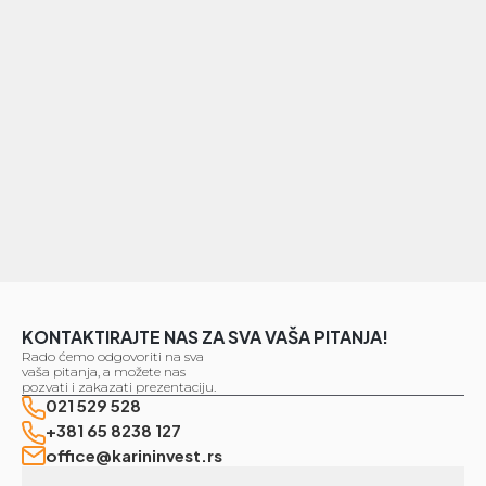
KONTAKTIRAJTE NAS ZA SVA VAŠA PITANJA!
Rado ćemo odgovoriti na sva
vaša pitanja, a možete nas
pozvati i zakazati prezentaciju.
021 529 528
+381 65 8238 127
office@karininvest.rs