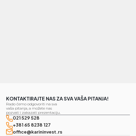
utiče na zakonitost obrade koja prethodi povlačenju
pristanka.
Kompanija “Karin Invest” će dobijene podatke o
ličnosti obrađivati isključivo u svrhu za koje je dat
pristanak, do povlačenje pristanka.
KONTAKTIRAJTE NAS ZA SVA VAŠA PITANJA!
Rado ćemo odgovoriti na sva
vaša pitanja, a možete nas
pozvati i zakazati prezentaciju.
021 529 528
+381 65 8238 127
office@karininvest.rs