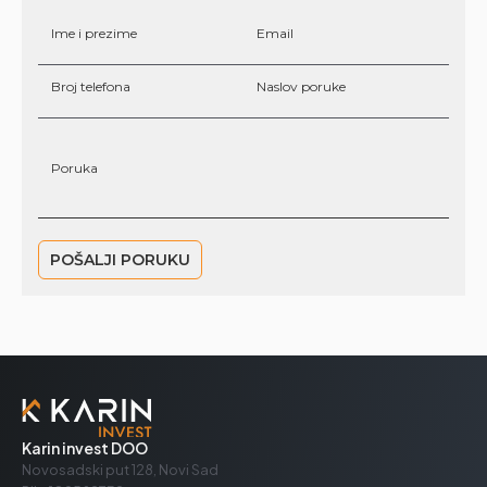
Karin invest DOO
Novosadski put 128, Novi Sad