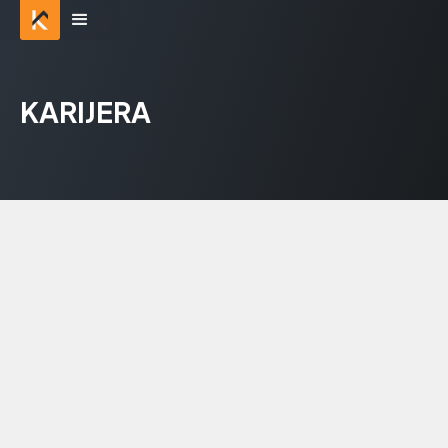
KARIJERA
Pozicija za koju konkurišete
*
Ime i prezime
*