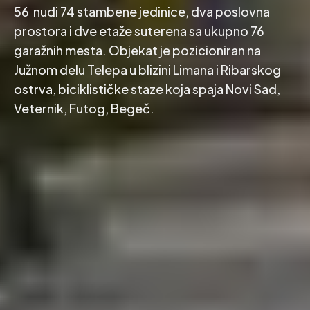
56 nudi 74 stambene jedinice, dva poslovna
prostora i dve etaže suterena sa ukupno 76
garažnih mesta. Objekat je pozicioniran na
Južnom delu Telepa u blizini Limana i Ribarskog
ostrva, biciklističke staze koja spaja Novi Sad,
Veternik, Futog, Begeč.