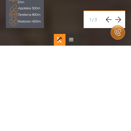
20m
Apoteka 500m
Teretana 800m
1
/
3
Restoran 600m